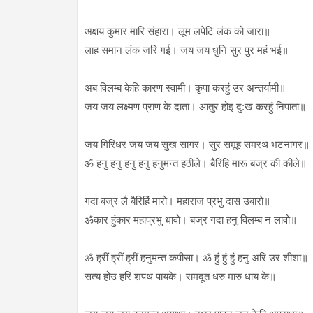
अक्षय कुमार मारि संहारा। लूम लपेटि लंक को जारा॥
लाह समान लंक जरि गई। जय जय धुनि सुर पुर महं भई॥
अब विलम्ब केहि कारण स्वामी। कृपा करहुं उर अन्तर्यामी॥
जय जय लक्ष्मण प्राण के दाता। आतुर होइ दु:ख करहुं निपाता॥
जय गिरिधर जय जय सुख सागर। सुर समूह समरथ भटनागर॥
ॐ हनु हनु हनु हनु हनुमन्त हठीले। बैरिहिं मारू बज्र की कीले॥
गदा बज्र लै बैरिहिं मारो। महाराज प्रभु दास उबारो॥
ॐकार हुंकार महाप्रभु धावो। बज्र गदा हनु विलम्ब न लावो॥
ॐ ह्रीं ह्रीं ह्रीं हनुमन्त कपीसा। ॐ हुं हुं हुं हनु अरि उर शीशा॥
सत्य होउ हरि शपथ पायके। रामदूत धरु मारु धाय के॥