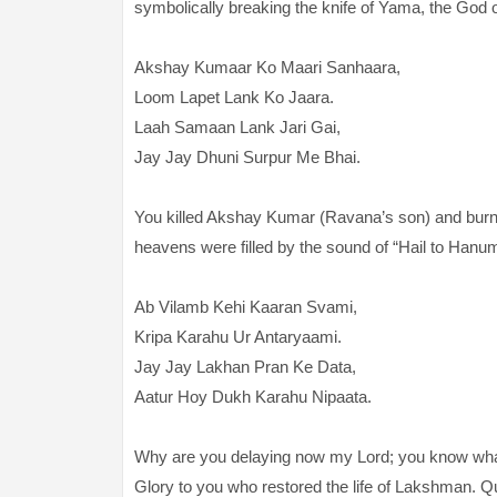
symbolically breaking the knife of Yama, the God 
Akshay Kumaar Ko Maari Sanhaara,
Loom Lapet Lank Ko Jaara.
Laah Samaan Lank Jari Gai,
Jay Jay Dhuni Surpur Me Bhai.
You killed Akshay Kumar (Ravana’s son) and burnt 
heavens were filled by the sound of “Hail to Hanum
Ab Vilamb Kehi Kaaran Svami,
Kripa Karahu Ur Antaryaami.
Jay Jay Lakhan Pran Ke Data,
Aatur Hoy Dukh Karahu Nipaata.
Why are you delaying now my Lord; you know what
Glory to you who restored the life of Lakshman. Qu