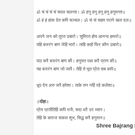
ॐ चं चं चं चं चपल चलन्ता। ॐ हनु हनु हनु हनु हनुमन्ता॥
ॐ हं हं हांक देत कपि चञ्चल। ॐ सं सं सहम पराने खल दल॥
अपने जन को तुरत उबारो। सुमिरत होय आनन्द हमारो॥
यहि बजरंग बाण जेहि मारो। ताहि कहो फिर कौन उबारो॥
पाठ करै बजरंग बाण की। हनुमत रक्षा करै प्राण की॥
यह बजरंग बाण जो जापै। तेहि ते भूत प्रेत सब कांपे॥
धूप देय अरु जपै हमेशा। ताके तन नहिं रहे कलेशा॥
॥
दोहा
॥
प्रेम प्रतीतिहिं कपि भजै, सदा धरै उर ध्यान।
तेहि के कारज सकल शुभ, सिद्ध करै हनुमान॥
Shree Bajrang 