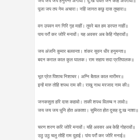
जय जय जय हनुमन्त अगाधा। दु:ख पावत जन केहि अपराधा॥
पूजा जप तप नेम अचारा। नहिं जानत कछु दास तुम्हारा॥
वन उपवन मग गिरि गृह माहीं। तुमरे बल हम डरपत नाहीं॥
पाय परौं कर जोरि मनावों। यह अवसर अब केहि गोहरावों॥
जय अंजनि कुमार बलवन्ता। शंकर सुवन धीर हनुमन्ता॥
बदन कराल काल कुल घालक। राम सहाय सदा प्रतिपालक॥
भूत प्रेत पिशाच निशाचर। अग्नि बैताल काल मारीमर॥
इन्हें मारु तोहि शपथ राम की। राखु नाथ मरजाद नाम की॥
जनकसुता हरि दास कहावो। ताकी शपथ विलम्ब न लावो॥
जय जय जय धुनि होत अकाशा। सुमिरत होत दुसह दु:ख नाशा॥
चरण शरण करि जोरि मनावों। यहि अवसर अब केहि गोहरावों॥
उठु उठु चलु तोहिं राम दुहाई। पांय परौं कर जोरि मनाई॥