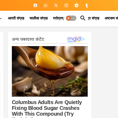
आरती संग्रह
चालीसा संग्रह
स्तोत्रम् संग्रह
कवच मंत्र संग्रह
अष्टकम सं