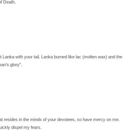
of Death.
Lanka with your tail. Lanka burned like lac (molten wax) and the
an’s glory”.
 resides in the minds of your devotees, so have mercy on me.
ickly dispel my fears.