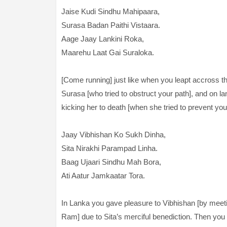
Jaise Kudi Sindhu Mahipaara,
Surasa Badan Paithi Vistaara.
Aage Jaay Lankini Roka,
Maarehu Laat Gai Suraloka.
[Come running] just like when you leapt accross 
Surasa [who tried to obstruct your path], and on 
kicking her to death [when she tried to prevent you 
Jaay Vibhishan Ko Sukh Dinha,
Sita Nirakhi Parampad Linha.
Baag Ujaari Sindhu Mah Bora,
Ati Aatur Jamkaatar Tora.
In Lanka you gave pleasure to Vibhishan [by meetin
Ram] due to Sita’s merciful benediction. Then you