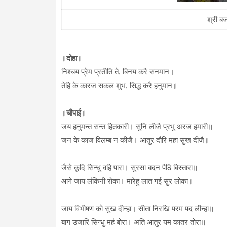
श्री ब
॥
दोहा
॥
निश्चय प्रेम प्रतीति ते, बिनय करै सनमान।
तेहि के कारज सकल शुभ, सिद्ध करै हनुमान॥
॥
चौपाई
॥
जय हनुमन्त सन्त हितकारी। सुनि लीजै प्रभु अरज हमारी॥
जन के काज विलम्ब न कीजै। आतुर दौरि महा सुख दीजै॥
जैसे कूदि सिन्धु वहि पारा। सुरसा बदन पैठि बिस्तारा॥
आगे जाय लंकिनी रोका। मारेहु लात गई सुर लोका॥
जाय विभीषण को सुख दीन्हा। सीता निरखि परम पद लीन्हा॥
बाग उजारि सिन्धु महं बोरा। अति आतुर यम कातर तोरा॥