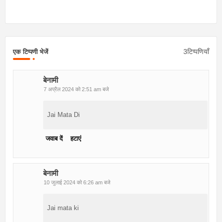
3टिप्पणियाँ
एक टिप्पणी भेजें
बेनामी
7 अप्रैल 2024 को 2:51 am बजे
Jai Mata Di
जवाब दें
हटाएं
बेनामी
10 जुलाई 2024 को 6:26 am बजे
Jai mata ki