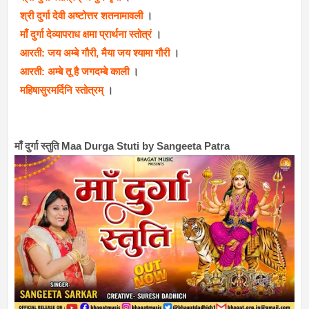
श्री दुर्गा देवी अष्टोत्तर शतनामावली
।
माँ दुर्गा देव्यापराध क्षमा प्रार्थना स्तोत्रं
।
आरती: जय अम्बे गौरी, मैया जय श्यामा गौरी
।
आरती: अम्बे तू है जगदम्बे काली
।
महिषासुरमर्दिनि स्तोत्रम्
।
माँ दुर्गा स्तुति Maa Durga Stuti by Sangeeta Patra