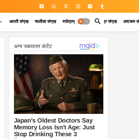
आरती संग्रह
चालीसा संग्रह
स्तोत्रम् संग्रह
कवच मंत्र संग्रह
अष्टकम सं