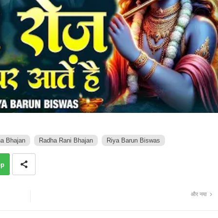
a Bhajan
Radha Rani Bhajan
Riya Barun Biswas
pp
और नया