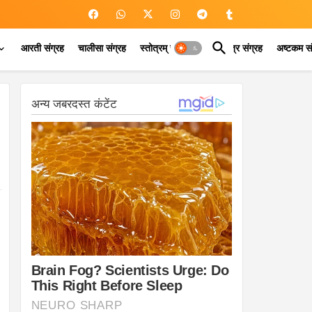
आरती संग्रह
चालीसा संग्रह
स्तोत्रम् संग्रह
कवच मंत्र संग्रह
अष्टकम सं