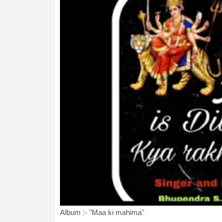
Album :- "Maa ki mahima"