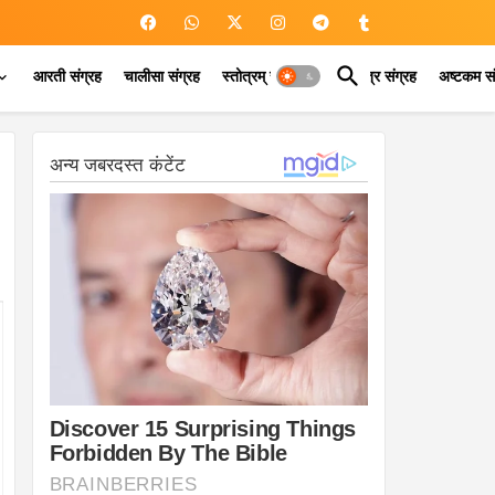
आरती संग्रह
चालीसा संग्रह
स्तोत्रम् संग्रह
कवच मंत्र संग्रह
अष्टकम सं