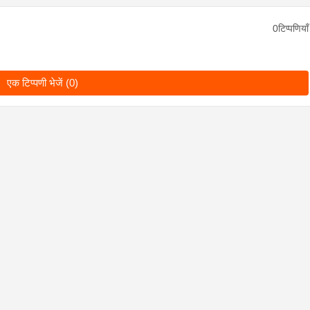
0टिप्पणियाँ
एक टिप्पणी भेजें (0)