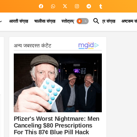
आरती संग्रह
चालीसा संग्रह
स्तोत्रम् संग्रह
कवच मंत्र संग्रह
अष्टकम सं