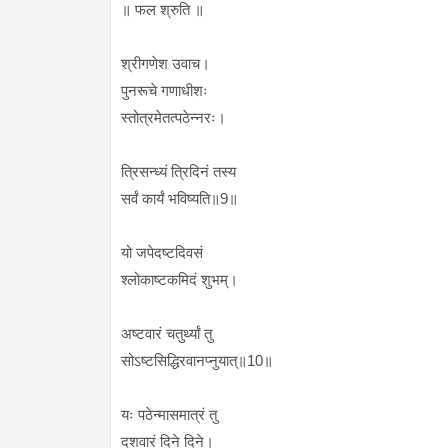
॥ फल श्रुति ॥
श्रीगणेश उवाच।
पुनरूचे गणाधीशः
स्तोत्रमेतत्पठेन्नरः।
त्रिसन्ध्यं त्रिदिनं तस्य
सर्वं कार्यं भविष्यति॥9॥
यो जपेदष्टदिवसं
श्लोकाष्टकमिदं शुभम्।
अष्टवारं चतुर्थ्यां तु
सोऽष्टसिद्धिरवानप्नुयात्॥10॥
यः पठेन्मासमात्रं तु
दशवारं दिने दिने।