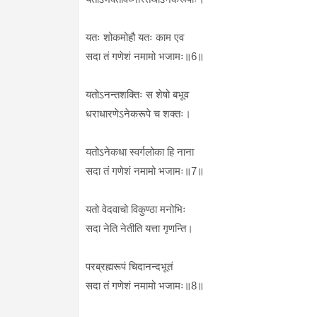
यतः शोकमोहौ यतः काम एव
सदा तं गणेशं नमामो भजामः॥6॥
यतोऽनन्तशक्तिः स शेषो बभूव
धराधारणेऽनेकरूपे च शक्तः।
यतोऽनेकधा स्वर्गलोका हि नाना
सदा तं गणेशं नमामो भजामः॥7॥
यतो वेदवाचो विकुण्ठा मनोभिः
सदा नेति नेतीति यत्ता गृणन्ति।
परब्रह्मरूपं चिदानन्दभूतं
सदा तं गणेशं नमामो भजामः॥8॥