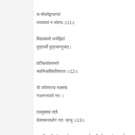
स मोचयेद्वन्धगतं
राजवध्यं न संशयः॥11॥
विद्याकामो लभेद्विद्यां
पुत्रार्थी पुत्रमाप्नुयात्।
वाञ्छितांल्लभते
सर्वानेकविंशतिवारतः॥12॥
यो जपेत्परया भक्तया
गजाननपरो नरः।
एवमुक्तवा ततो
देवश्चान्तर्धानं गतः प्रभुः॥13॥