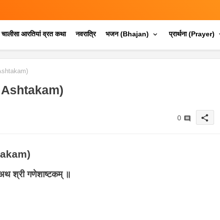
क चालीसा आरतियां व्रत कथा
नवरात्रि
भजन (Bhajan)
प्रार्थना (Prayer)
 Ashtakam)
h Ashtakam)
share
0
htakam)
अथ श्री गणेशाष्टकम् ॥