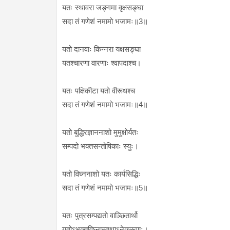
यतः स्थावरा जङ्गमा वृक्षसङ्घा
सदा तं गणेशं नमामो भजामः॥3॥
यतो दानवाः किन्नरा यक्षसङ्घा
यतश्चारणा वारणाः श्वापदाश्च।
यतः पक्षिकीटा यतो वीरूधश्च
सदा तं गणेशं नमामो भजामः॥4॥
यतो बुद्धिरज्ञाननाशो मुमुक्षोर्यतः
सम्पदो भक्तसन्तोषिकाः स्युः।
यतो विघ्ननाशो यतः कार्यसिद्धिः
सदा तं गणेशं नमामो भजामः॥5॥
यतः पुत्रसम्पद्यतो वाञ्छितार्थो
यतोऽभक्तविघ्नास्तथाऽनेकरूपाः।