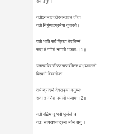
सर्वे उचुः।
यतोऽनन्तशक्तेरनन्ताश्च जीवा
यतो निर्गुणादप्रमेया गुणास्ते।
यतो भाति सर्वं त्रिधा भेदभिन्नं
सदा तं गणेशं नमामो भजामः॥1॥
यतश्चाविरासीज्जगत्सर्वमेतत्तथाऽब्जासनो
विश्वगो विश्वगोप्ता।
तथेन्द्रादयो देवसङ्घा मनुष्याः
सदा तं गणेशं नमामो भजामः॥2॥
यतो वह्निभानू भवो भूर्जलं च
यतः सागराश्चन्द्रमा व्योम वायुः।