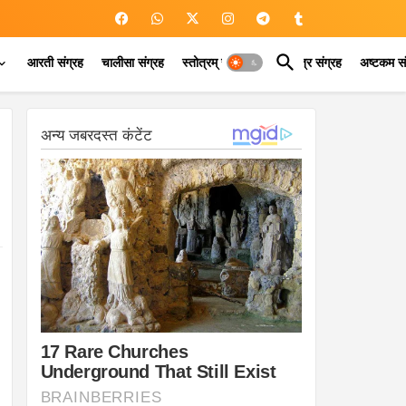
आरती संग्रह
चालीसा संग्रह
स्तोत्रम् संग्रह
कवच मंत्र संग्रह
अष्टकम सं