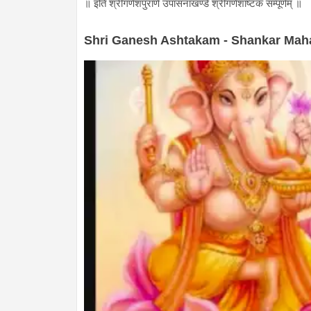
॥ इति श्रीगणेशपुराणे उपासनाखण्डे श्रीगणेशाष्टकं सम्पूर्णम् ॥
Shri Ganesh Ashtakam - Shankar Ma