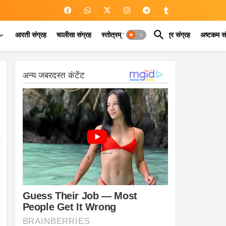
आरती संग्रह
चालीसा संग्रह
स्तोत्रम् संग्रह
कवच मंत्र संग्रह
अष्टकम सं