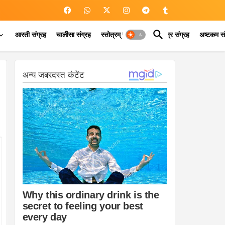
आरती संग्रह
चालीसा संग्रह
स्तोत्रम् संग्रह
कवच मंत्र संग्रह
अष्टकम सं