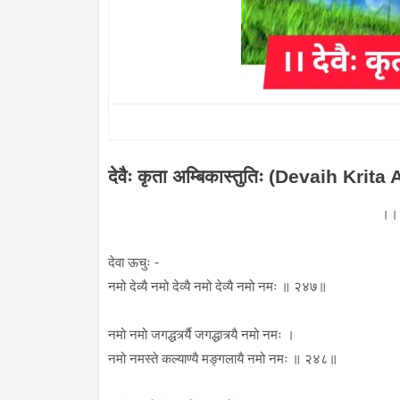
देवैः कृता अम्बिकास्तुतिः (Devaih Krit
।
देवा ऊचुः -
नमो देव्यै नमो देव्यै नमो देव्यै नमो नमः ॥ २४७॥
नमो नमो जगद्धर्त्र्यै जगद्धात्र्यै नमो नमः ।
नमो नमस्ते कल्याण्यै मङ्गलायै नमो नमः ॥ २४८॥