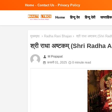
Home
Contact Us
Privacy Policy
Home
हिन्दू देव
हिन्दू देवी
साप्ताहि
मुख्यपृष्ठ
Radha Rani Bhajan
श्री राधा अष्टकम् (Shri R
श्री राधा अष्टकम् (Shri Radha
person
M Prajapat
फ़रवरी 01, 2025
0 minute read