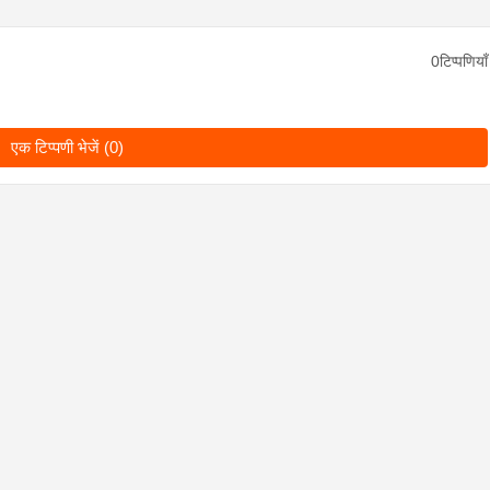
0टिप्पणियाँ
एक टिप्पणी भेजें (0)