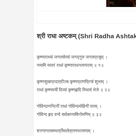
श्री राधा अष्टकम् (Shri Radha Asht
कृष्णाराध्यां जगतसेव्यां जगद्गुरु जगतप्रसूम् ।
नमामि मातरं राधां कृष्णाराधनतत्पराम् ॥ १॥
कृष्णसुखप्रदात्रीञ्च कृष्णप्राणप्रियां शुभाम् ।
राधां कृष्णमयीं दिव्यां कृष्णहृदि स्थितां भेजे ॥ २॥
गोविन्दानन्दिनीं राधां गोविन्दमोहिनीं पराम् ।
गोविन्द हृद वन्दे सर्वकान्तशिरोमणिम् ॥ ३॥
शरणागतसम्भर्त्रीमार्तत्राणपरायणाम् ।