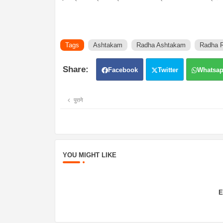
Tags
Ashtakam
Radha Ashtakam
Radha R
Facebook
Twitter
Whatsa
पुराने
YOU MIGHT LIKE
E