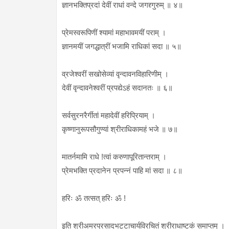
ज्ञानभक्तिप्रदां देवीं राधां वन्दे जगद्द्गुरुम् ॥ ४॥
प्रेमस्वरूपिणीं श्यामां महाभावमयीं पराम् ।
ज्ञानमयीं जगद्धात्रीं भजामि राधिकां सदा ॥ ५॥
व्रजेश्वरीं सखोसेव्यां वृन्दावनविहारिणीम् ।
देवीं वृन्दावनेश्वरीं प्रपद्येऽहं सदानतः ॥ ६॥
सर्वसुरनरैर्गीतां महादेवीं हरिप्रियाम् ।
कृष्णानुरूपसौगुण्यां श्रीराधिकामहं भजे ॥ ७॥
मातर्नमामि राधे !त्वां करुणापूरितान्तराम् ।
प्रेमभक्ति प्रदानेन प्रपन्नं पाहि मां सदा ॥ ८॥
हरिः ॐ तत्सत् हरिः ॐ !
इति श्रीअमरप्रसादभट्टाचार्यविरचितं श्रीराधाष्टकं समाप्तम् ।