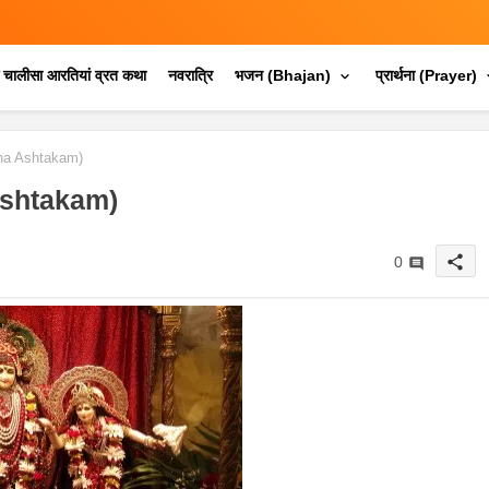
क चालीसा आरतियां व्रत कथा
नवरात्रि
भजन (Bhajan)
प्रार्थना (Prayer)
adha Ashtakam)
 Ashtakam)
share
0