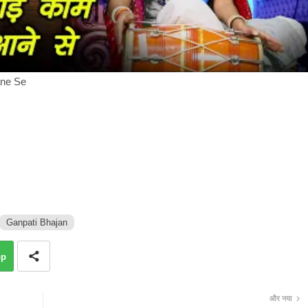
ane Se
Ganpati Bhajan
pp
और नया