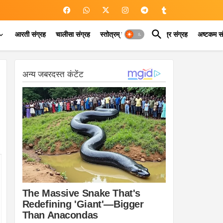
आरती संग्रह
चालीसा संग्रह
स्तोत्रम् संग्रह
कवच मंत्र संग्रह
अष्टकम सं