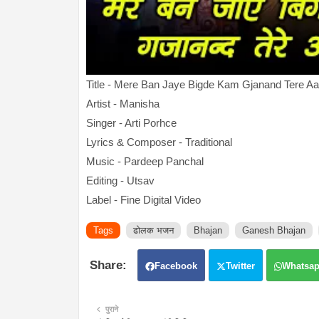
Title - Mere Ban Jaye Bigde Kam Gjanand Tere A
Artist - Manisha
Singer - Arti Porhce
Lyrics & Composer - Traditional
Music - Pardeep Panchal
Editing - Utsav
Label - Fine Digital Video
Tags
ढोलक भजन
Bhajan
Ganesh Bhajan
Facebook
Twitter
Whatsa
पुराने